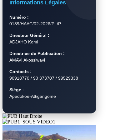
Informations Légales
Numéro :
0139/HAAC/02-2026/PL/P
Directeur Général :
ADJAHO Komi
Directrice de Publication :
AMAVI Akossiwavi
Contacts :
90918770 / 90 373707 / 99529338
Siège :
Apedokoè-Attigangomé