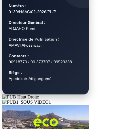
Numéro :
0139/HAAC/02-2026/PL/P
Directeur Général :
ADJAHO Komi
Directrice de Publication :
AMAVI Akossiwavi
Contacts :
90918770 / 90 373707 / 99529338
Siège :
Apedokoè-Attigangomé