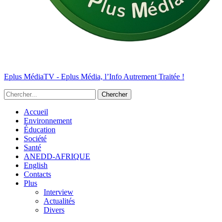
Eplus MédiaTV - Eplus Média, l’Info Autrement Traitée !
Accueil
Environnement
Éducation
Société
Santé
ANEDD-AFRIQUE
English
Contacts
Plus
Interview
Actualités
Divers