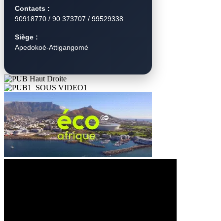
Contacts :
90918770 / 90 373707 / 99529338
Siège :
Apedokoè-Attigangomé