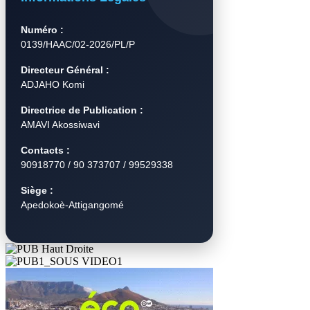
Numéro :
0139/HAAC/02-2026/PL/P
Directeur Général :
ADJAHO Komi
Directrice de Publication :
AMAVI Akossiwavi
Contacts :
90918770 / 90 373707 / 99529338
Siège :
Apedokoè-Attigangomé