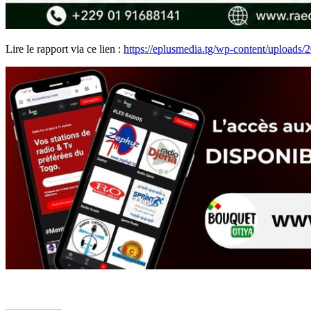
Lire le rapport via ce lien :
https://eplusmedia.tg/wp-content/uploa