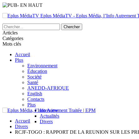
Eplus MédiaTV - Eplus Média, l’Info Autrement Tr
Articles
Catégories
Mots clés
Accueil
Plus
Environnement
Éducation
Société
Santé
ANEDD-AFRIQUE
English
Contacts
Plus
Interview
Actualités
Accueil
Divers
Divers
RCJF-TOGO : RAPPORT DE LA REUNION SUR LES PR