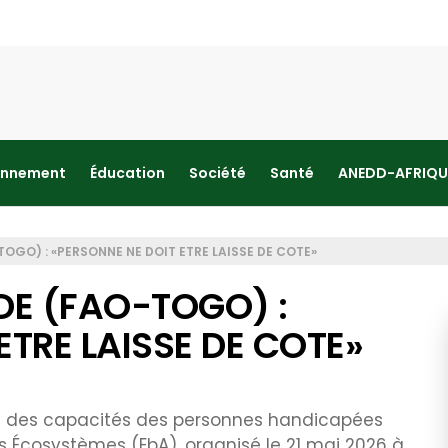
onnement
Éducation
Société
Santé
ANEDD-AFRIQU
OGO) : «PERSONNE NE DOIT ETRE LAISSE DE COTE»
E (FAO-TOGO) :
ETRE LAISSE DE COTE»
ent des capacités des personnes handicapées
s Écosystèmes (EbA), organisé le 21 mai 2026 à