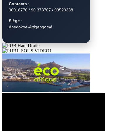
Contacts :
90918770 / 90 373707 / 99529338
Siège :
Apedokoè-Attigangomé