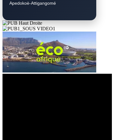
Apedokoè-Attigangomé