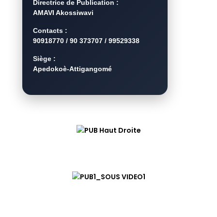
Directrice de Publication :
AMAVI Akossiwavi
Contacts :
90918770 / 90 373707 / 99529338
Siège :
Apedokoè-Attigangomé