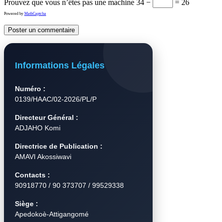
Prouvez que vous n’êtes pas une machine
34 −
= 26
Powered by
MathCaptcha
Informations Légales
Numéro :
0139/HAAC/02-2026/PL/P
Directeur Général :
ADJAHO Komi
Directrice de Publication :
AMAVI Akossiwavi
Contacts :
90918770 / 90 373707 / 99529338
Siège :
Apedokoè-Attigangomé