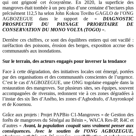
qui ont grignoté cet écosystème. En 2020, la superficie des
mangroves était tombée à un peu plus d’une centaine d’hectares plus
précisément 112,5 ha selon John Kokou Toviho GAGLO de l’ONG
AGBOZEGUE dans le rapport de «
DIAGNOSTIC
PROSPECTIF DU PAYSAGE PRIORITAIRE DE
CONSERVATION DU MONO VOLTA (TOGO)
».
Derrière ces chiffres, ce sont des équilibres entiers qui ont vacillé :
raréfaction des poissons, érosion des berges, exposition accrue des
communautés aux inondations.
Sur le terrain, des acteurs engagés pour inverser la tendance
Face à cette dégradation, des initiatives locales ont émergé, portées
par des organisations et des communautés conscientes de l’urgence.
C’est le cas d’AGBOZEGUE, une ONG togolaise engagée dans la
restauration des mangroves. Sur plusieurs sites, ses équipes, souvent
accompagnées de riverains, redonnent vie à ces zones dégradées à
l’instar des six îles d’Aného, les zones d’Agbodrafo, d’Anyronkopé
et de Kouenou.
Grâce aux projets : Projet PAPBio C1-Mangroves « de Gestion des
forêts de mangroves du Sénégal au Bénin », WACA Res-IP, R4C et
d’autres «
Avant, la population coupait sans vraiment penser aux
conséquences. Avec le soutien de l’ONG AGBOZEGUE,