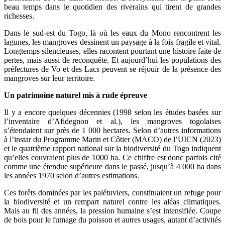
beau temps dans le quotidien des riverains qui tirent de grandes
richesses.
Dans le sud-est du Togo, là où les eaux du Mono rencontrent les
lagunes, les mangroves dessinent un paysage à la fois fragile et vital.
Longtemps silencieuses, elles racontent pourtant une histoire faite de
pertes, mais aussi de reconquête. Et aujourd’hui les populations des
préfectures de Vo et des Lacs peuvent se réjouir de la présence des
mangroves sur leur territoire.
Un patrimoine naturel mis à rude épreuve
Il y a encore quelques décennies (1998 selon les études basées sur
l’inventaire d’Afidegnon et al.), les mangroves togolaises
s’étendaient sur près de 1 000 hectares. Selon d’autres informations
à l’instar du Programme Marin et Côtier (MACO) de l’UICN (2023)
et le quatrième rapport national sur la biodiversité du Togo indiquent
qu’elles couvraient plus de 1000 ha. Ce chiffre est donc parfois cité
comme une étendue supérieure dans le passé, jusqu’à 4 000 ha dans
les années 1970 selon d’autres estimations.
Ces forêts dominées par les palétuviers, constituaient un refuge pour
la biodiversité et un rempart naturel contre les aléas climatiques.
Mais au fil des années, la pression humaine s’est intensifiée. Coupe
de bois pour le fumage du poisson et autres usages, autant d’activités