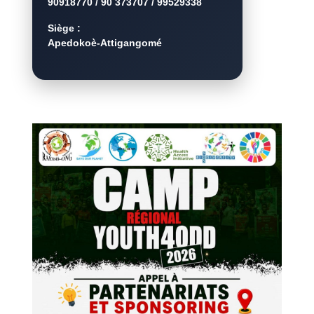
90918770 / 90 373707 / 99529338
Siège :
Apedokoè-Attigangomé