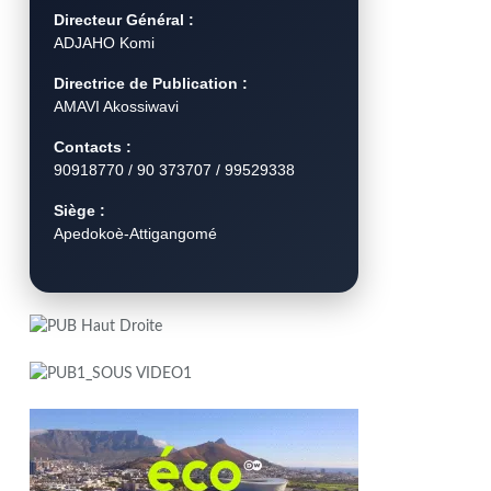
Directeur Général :
ADJAHO Komi
Directrice de Publication :
AMAVI Akossiwavi
Contacts :
90918770 / 90 373707 / 99529338
Siège :
Apedokoè-Attigangomé