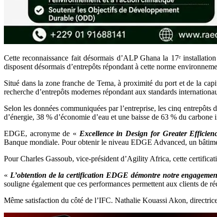
Cette reconnaissance fait désormais d’ALP Ghana la 17ᵉ installation
disposent désormais d’entrepôts répondant à cette norme environnemen
Situé dans la zone franche de Tema, à proximité du port et de la capit
recherche d’entrepôts modernes répondant aux standards internationa
Selon les données communiquées par l’entreprise, les cinq entrepôts
d’énergie, 38 % d’économie d’eau et une baisse de 63 % du carbone in
EDGE, acronyme de «
Excellence in Design for Greater Efficienc
Banque mondiale. Pour obtenir le niveau EDGE Advanced, un bâtiment 
Pour Charles Gassoub, vice-président d’Agility Africa, cette certifica
«
L’obtention de la certification EDGE démontre notre engagement
souligne également que ces performances permettent aux clients de réd
Même satisfaction du côté de l’IFC. Nathalie Kouassi Akon, directrice d