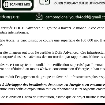
 certifiée EDGE Advanced du groupe à travers le monde. Avec cette no
tale internationale.
ale Accra, le parc logistique couvre une superficie de 160 000 m². Il ac
ux.
 du site ghanéen ont tous été certifiés EDGE Advanced. Ces infrastruc
corporé dans les matériaux de construction par rapport aux bâtiments c
ies
», est un système mondial de certification supervisé par Internat
doit réduire d’au moins 40 % sa consommation d’énergie, d’eau et son
tion traduit l’engagement du groupe en faveur d’infrastructures plus res
 à développer des installations économes en énergie et en ressourc
uire leurs coûts d’exploitation tout en répondant à leurs objectifs envi
e la division Ghana de l’institution, estime que ce projet illustre la m