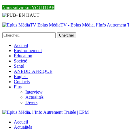
Nous suivre sur YOUTUBE
Eplus MédiaTV - Eplus Média, l’Info Autrement Tr
Accueil
Environnement
Éducation
Société
Santé
ANEDD-AFRIQUE
English
Contacts
Plus
Interview
Actualités
Divers
Accueil
Actualités