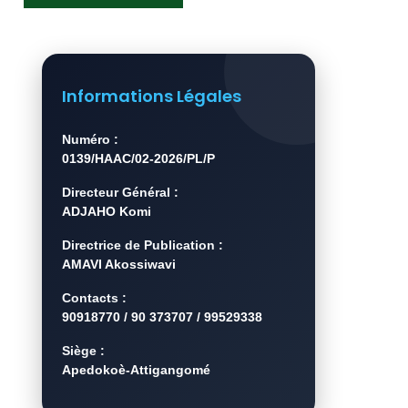
Informations Légales
Numéro :
0139/HAAC/02-2026/PL/P
Directeur Général :
ADJAHO Komi
Directrice de Publication :
AMAVI Akossiwavi
Contacts :
90918770 / 90 373707 / 99529338
Siège :
Apedokoè-Attigangomé