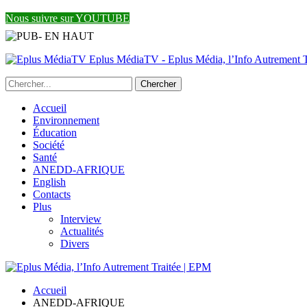
Nous suivre sur YOUTUBE
Eplus MédiaTV - Eplus Média, l’Info Autrement Tr
Accueil
Environnement
Éducation
Société
Santé
ANEDD-AFRIQUE
English
Contacts
Plus
Interview
Actualités
Divers
Accueil
ANEDD-AFRIQUE