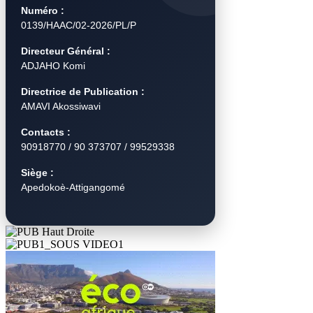
Numéro :
0139/HAAC/02-2026/PL/P
Directeur Général :
ADJAHO Komi
Directrice de Publication :
AMAVI Akossiwavi
Contacts :
90918770 / 90 373707 / 99529338
Siège :
Apedokoè-Attigangomé