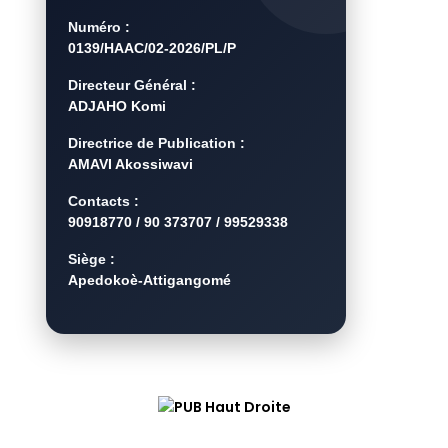
Numéro :
0139/HAAC/02-2026/PL/P
Directeur Général :
ADJAHO Komi
Directrice de Publication :
AMAVI Akossiwavi
Contacts :
90918770 / 90 373707 / 99529338
Siège :
Apedokoè-Attigangomé