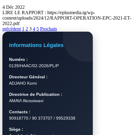
4 Déc 2022
LIRE LE RAPPORT : https://eplusmedia.tg/wp-
content/uploads/2024/12/RAPPORT-OPERATION-EPC-2021-ET-
2022.pdf
précédent
1
2
3
4
5
Prochain
Informations Légales
Numéro :
0139/HAAC/02-2026/PL/P
Directeur Général :
ADJAHO Komi
Directrice de Publication :
AMAVI Akossiwavi
Contacts :
90918770 / 90 373707 / 99529338
Siège :