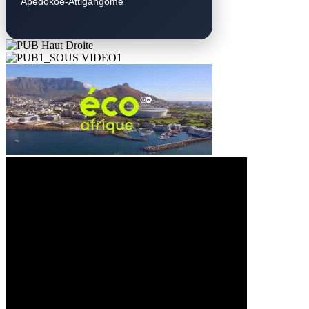
Apedokoè-Attigangomé