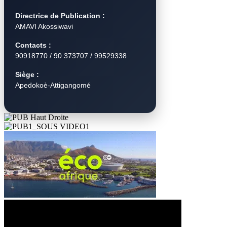
Directrice de Publication :
AMAVI Akossiwavi
Contacts :
90918770 / 90 373707 / 99529338
Siège :
Apedokoè-Attigangomé