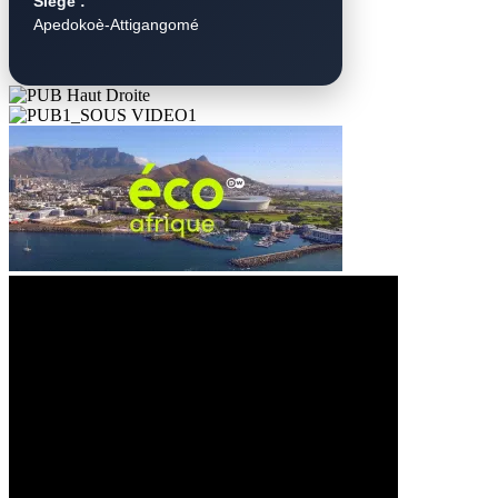
Siège :
Apedokoè-Attigangomé