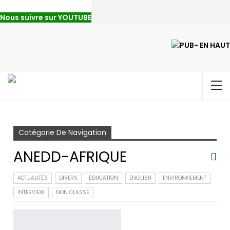
Nous suivre sur YOUTUBE
Accueil
ANEDD-AFRIQUE
Page 4
Catégorie De Navigation
ANEDD-AFRIQUE
ACTUALITÉS
DIVERS
ÉDUCATION
ENGLISH
ENVIRONNEMENT
INTERVIEW
NON CLASSÉ