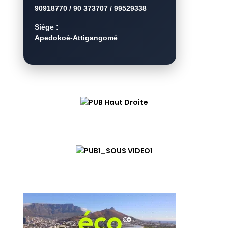
90918770 / 90 373707 / 99529338
Siège :
Apedokoè-Attigangomé