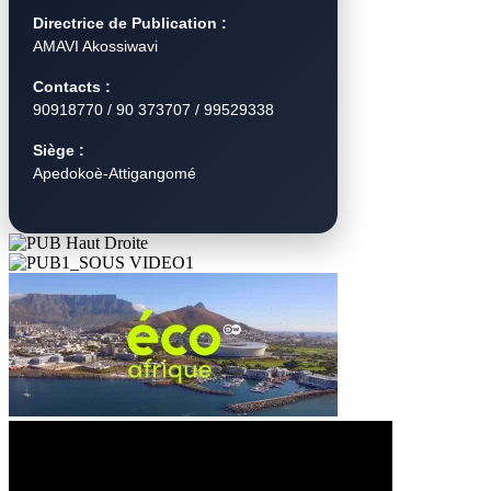
Directrice de Publication :
AMAVI Akossiwavi
Contacts :
90918770 / 90 373707 / 99529338
Siège :
Apedokoè-Attigangomé