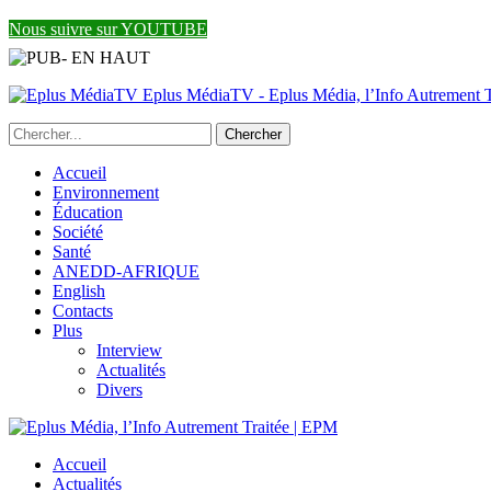
Nous suivre sur YOUTUBE
Eplus MédiaTV - Eplus Média, l’Info Autrement Tr
Accueil
Environnement
Éducation
Société
Santé
ANEDD-AFRIQUE
English
Contacts
Plus
Interview
Actualités
Divers
Accueil
Actualités