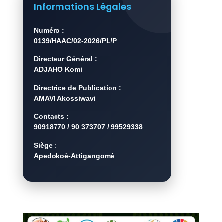
Informations Légales
Numéro :
0139/HAAC/02-2026/PL/P
Directeur Général :
ADJAHO Komi
Directrice de Publication :
AMAVI Akossiwavi
Contacts :
90918770 / 90 373707 / 99529338
Siège :
Apedokoè-Attigangomé