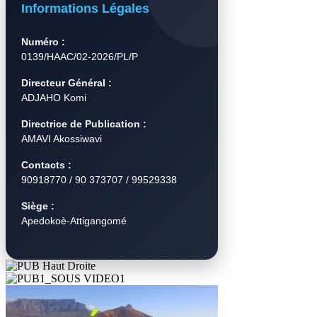
Informations Légales
Numéro :
0139/HAAC/02-2026/PL/P
Directeur Général :
ADJAHO Komi
Directrice de Publication :
AMAVI Akossiwavi
Contacts :
90918770 / 90 373707 / 99529338
Siège :
Apedokoè-Attigangomé