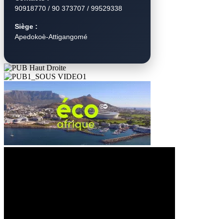
90918770 / 90 373707 / 99529338
Siège :
Apedokoè-Attigangomé