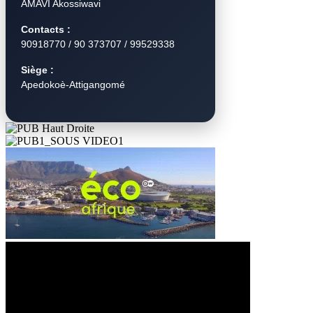
AMAVI Akossiwavi
Contacts :
90918770 / 90 373707 / 99529338
Siège :
Apedokoè-Attigangomé