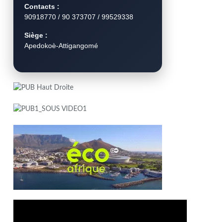
Contacts :
90918770 / 90 373707 / 99529338
Siège :
Apedokoè-Attigangomé