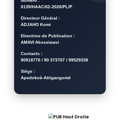
Numéro :
0139/HAAC/02-2026/PL/P
Directeur Général :
ADJAHO Komi
Directrice de Publication :
AMAVI Akossiwavi
Contacts :
90918770 / 90 373707 / 99529338
Siège :
Apedokoè-Attigangomé