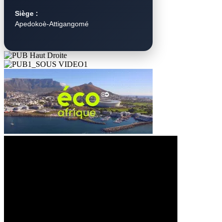
Siège :
Apedokoè-Attigangomé