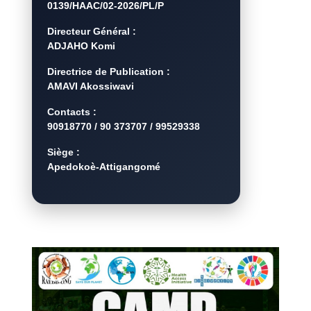
0139/HAAC/02-2026/PL/P
Directeur Général :
ADJAHO Komi
Directrice de Publication :
AMAVI Akossiwavi
Contacts :
90918770 / 90 373707 / 99529338
Siège :
Apedokoè-Attigangomé