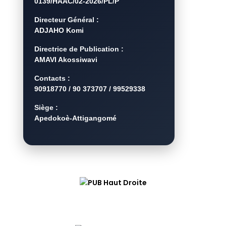
0139/HAAC/02-2026/PL/P
Directeur Général :
ADJAHO Komi
Directrice de Publication :
AMAVI Akossiwavi
Contacts :
90918770 / 90 373707 / 99529338
Siège :
Apedokoè-Attigangomé