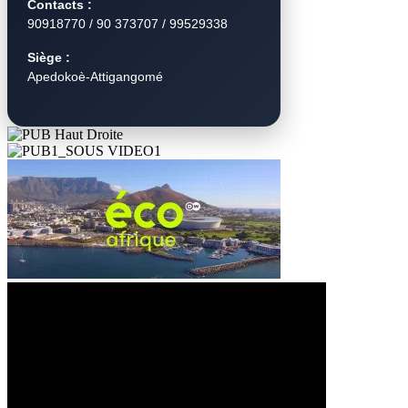
Contacts :
90918770 / 90 373707 / 99529338
Siège :
Apedokoè-Attigangomé