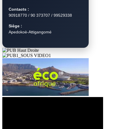
Contacts :
90918770 / 90 373707 / 99529338
Siège :
Apedokoè-Attigangomé