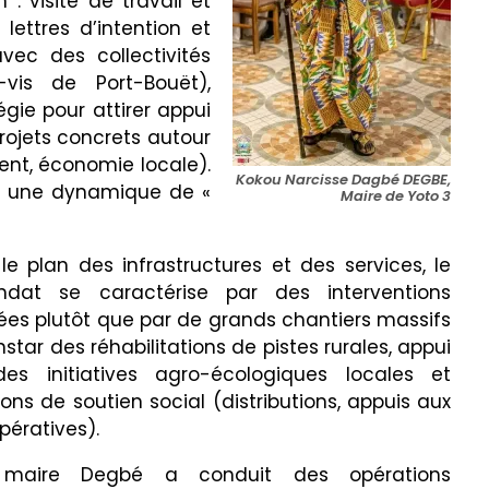
: visite de travail et
lettres d’intention et
ec des collectivités
vis de Port-Bouët),
ie pour attirer appui
rojets concrets autour
nt, économie locale).
Kokou Narcisse Dagbé DEGBE,
ns une dynamique de «
Maire de Yoto 3
 le plan des infrastructures et des services, le
dat se caractérise par des interventions
lées plutôt que par de grands chantiers massifs
instar des réhabilitations de pistes rurales, appui
es initiatives agro-écologiques locales et
ions de soutien social (distributions, appuis aux
pératives).
 maire Degbé a conduit des opérations