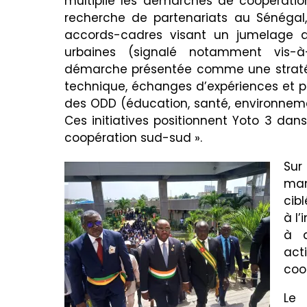
multiplié les démarches de coopération 
recherche de partenariats au Sénégal, 
accords-cadres visant un jumelage av
urbaines (signalé notamment vis-à-
démarche présentée comme une stratég
technique, échanges d’expériences et p
des ODD (éducation, santé, environneme
Ces initiatives positionnent Yoto 3 da
coopération sud-sud ».
Sur
man
cib
à l’
à d
act
coo
Le