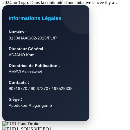
2024 au Togo. Dans la continuité d'une initiative lancée il y a…
Informations Légales
Numéro :
0139/HAAC/02-2026/PL/P
Directeur Général :
ADJAHO Komi
Directrice de Publication :
AMAVI Akossiwavi
Contacts :
90918770 / 90 373707 / 99529338
Siège :
Apedokoè-Attigangomé