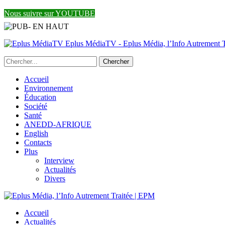
Nous suivre sur YOUTUBE
Eplus MédiaTV - Eplus Média, l’Info Autrement Tr
Accueil
Environnement
Éducation
Société
Santé
ANEDD-AFRIQUE
English
Contacts
Plus
Interview
Actualités
Divers
Accueil
Actualités