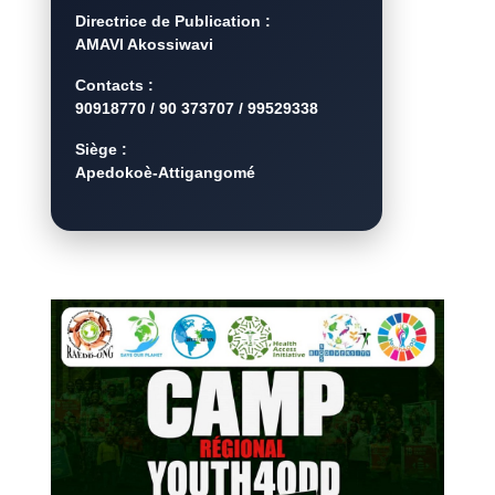
Directrice de Publication :
AMAVI Akossiwavi
Contacts :
90918770 / 90 373707 / 99529338
Siège :
Apedokoè-Attigangomé