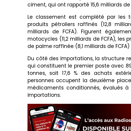
ciment, qui ont rapporté 15,6 milliards d
Le classement est complété par les to
produits pétroliers raffinés (12,8 milli
milliards de FCFA). Figurent égalemen
motocycles (11,2 milliards de FCFA), les p
de palme raffinée (8,1 milliards de FCFA) e
Du côté des importations, la structure re
qui constituent le premier poste avec 8
tonnes, soit 17,6 % des achats extéri
personnes occupent la deuxième place a
médicaments conditionnés, évalués à 1
importations.