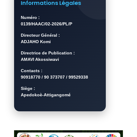
Informations Légales
Numéro :
0139/HAAC/02-2026/PL/P
Directeur Général :
ADJAHO Komi
Directrice de Publication :
AMAVI Akossiwavi
Contacts :
90918770 / 90 373707 / 99529338
Siège :
Apedokoè-Attigangomé