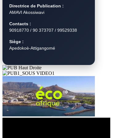
Directrice de Publication :
AMAVI Akossiwavi
Contacts :
90918770 / 90 373707 / 99529338
Siège :
Apedokoè-Attigangomé