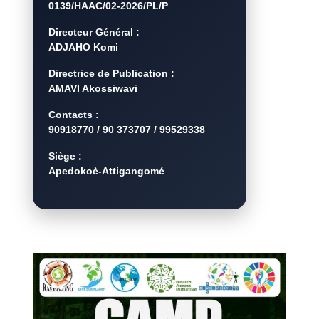
0139/HAAC/02-2026/PL/P
Directeur Général :
ADJAHO Komi
Directrice de Publication :
AMAVI Akossiwavi
Contacts :
90918770 / 90 373707 / 99529338
Siège :
Apedokoè-Attigangomé