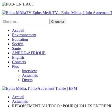
Eplus MédiaTV - Eplus Média, l’Info Autrement Tr
Accueil
Environnement
Éducation
Société
Santé
ANEDD-AFRIQUE
English
Contacts
Plus
Interview
Actualités
Divers
Accueil
Actualités
REBOISEMENT AU TOGO : POURQUOI LES ENTREPRI