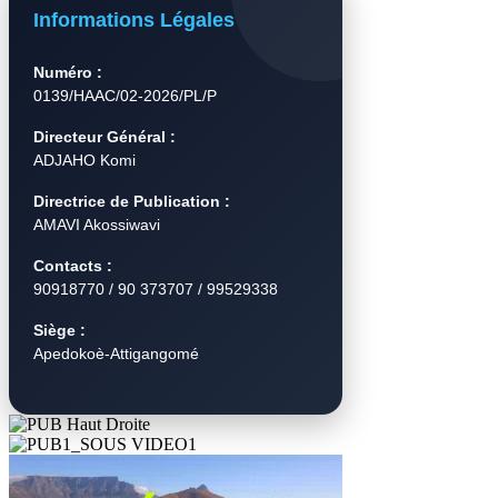
Informations Légales
Numéro :
0139/HAAC/02-2026/PL/P
Directeur Général :
ADJAHO Komi
Directrice de Publication :
AMAVI Akossiwavi
Contacts :
90918770 / 90 373707 / 99529338
Siège :
Apedokoè-Attigangomé