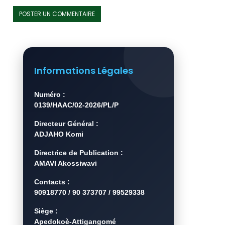
Informations Légales
Numéro :
0139/HAAC/02-2026/PL/P
Directeur Général :
ADJAHO Komi
Directrice de Publication :
AMAVI Akossiwavi
Contacts :
90918770 / 90 373707 / 99529338
Siège :
Apedokoè-Attigangomé