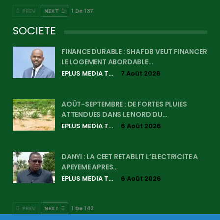
PREV
NEXT
1 De 137
SOCIETE
FINANCE DURABLE : SHAFDB VEUT FINANCER
LE LOGEMENT ABORDABLE…
EPLUS MEDIA TV
7 Août 2026
AOÛT-SEPTEMBRE : DE FORTES PLUIES
ATTENDUES DANS LE NORD DU…
EPLUS MEDIA TV
6 Août 2026
DANYI : LA CEET RETABLIT L’ELECTRICITE A
APEYEME APRES…
EPLUS MEDIA TV
6 Août 2026
PREV
NEXT
1 De 142