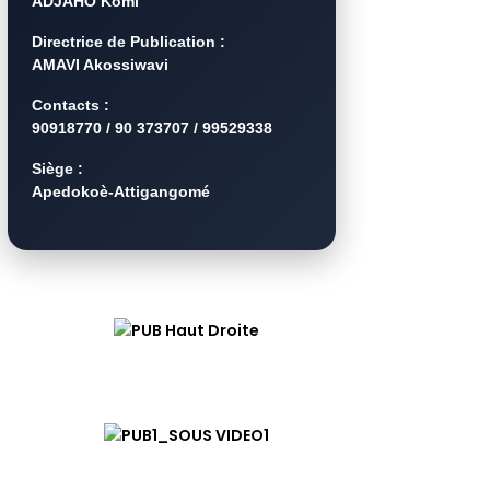
ADJAHO Komi
Directrice de Publication :
AMAVI Akossiwavi
Contacts :
90918770 / 90 373707 / 99529338
Siège :
Apedokoè-Attigangomé