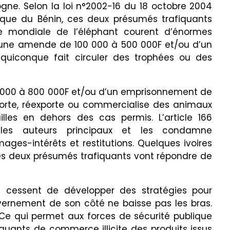
sogne. Selon la loi n°2002-16 du 18 octobre 2004
ique du Bénin, ces deux présumés trafiquants
ée mondiale de l’éléphant courent d’énormes
t d’une amende de 100 000 à 500 000F et/ou d’un
uiconque fait circuler des trophées ou des
0 000 à 800 000F et/ou d’un emprisonnement de
orte, réexporte ou commercialise des animaux
lles en dehors des cas permis. L’article 166
les auteurs principaux et les condamne
ges-intérêts et restitutions. Quelques ivoires
ces deux présumés trafiquants vont répondre de
cessent de développer des stratégies pour
uvernement de son côté ne baisse pas les bras.
. Ce qui permet aux forces de sécurité publique
fiquants de commerce illicite des produits issus