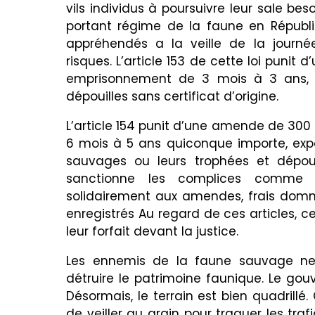
vils individus à poursuivre leur sale be
portant régime de la faune en Républ
appréhendés a la veille de la journ
risques. L’article 153 de cette loi puni
emprisonnement de 3 mois à 3 ans, q
dépouilles sans certificat d’origine.
L’article 154 punit d’une amende de 30
6 mois à 5 ans quiconque importe, exp
sauvages ou leurs trophées et dépoui
sanctionne les complices comme 
solidairement aux amendes, frais domma
enregistrés Au regard de ces articles, 
leur forfait devant la justice.
Les ennemis de la faune sauvage ne 
détruire le patrimoine faunique. Le go
Désormais, le terrain est bien quadrillé
de veiller au grain pour traquer les tra