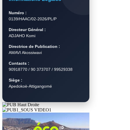
Numéro :
0139/HAAC/02-2026/PL/P
Directeur Général :
ADJAHO Komi
Directrice de Publication :
AMAVI Akossiwavi
Contacts :
90918770 / 90 373707 / 99529338
Siège :
Apedokoè-Attigangomé