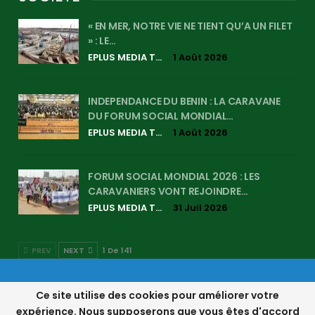
« EN MER, NOTRE VIE NE TIENT QU’A UN FILET
» : LE…
EPLUS MEDIA TV
1 Août 2026
INDEPENDANCE DU BENIN : LA CARAVANE
DU FORUM SOCIAL MONDIAL…
EPLUS MEDIA TV
1 Août 2026
FORUM SOCIAL MONDIAL 2026 : LES
CARAVANIERS VONT REJOINDRE…
EPLUS MEDIA TV
31 Juil 2026
PREV
NEXT
1 De 141
© 2017-2026 - Eplus Média, l’Info Autrement Traitée | EPM. Tous Droits
Ce site utilise des cookies pour améliorer votre
Réservés.
expérience. Nous supposerons que vous êtes d'accord