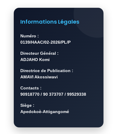
Informations Légales
Numéro :
0139/HAAC/02-2026/PL/P
Directeur Général :
ADJAHO Komi
Directrice de Publication :
AMAVI Akossiwavi
Contacts :
90918770 / 90 373707 / 99529338
Siège :
Apedokoè-Attigangomé