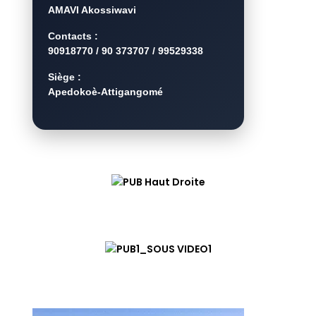
AMAVI Akossiwavi
Contacts :
90918770 / 90 373707 / 99529338
Siège :
Apedokoè-Attigangomé