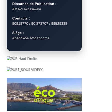
Directrice de Publication :
AMAVI Akossiwavi
Contacts :
90918770 / 90 373707 / 99529338
Siège :
Apedokoè-Attigangomé